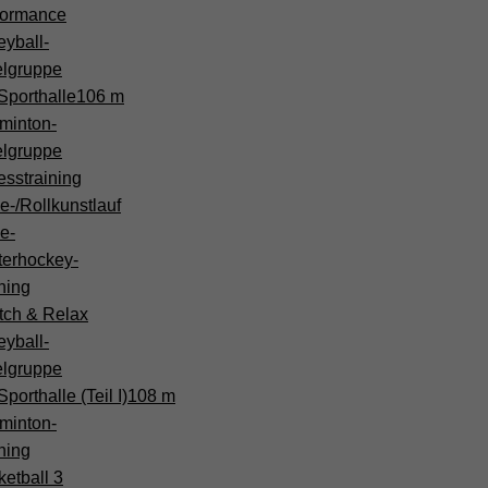
formance
eyball-
elgruppe
Sporthalle
106 m
minton-
elgruppe
esstraining
ne-/Rollkunstlauf
ne-
terhockey-
ning
tch & Relax
eyball-
elgruppe
porthalle (Teil I)
108 m
minton-
ning
etball 3