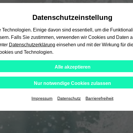
Automatische
zum
zum
zum
Inhaltswechsel
Hauptinhalt
Hauptmenü
Fußbereich
Datenschutzeinstellung
vermeiden
wechseln
wechseln
wechseln
echnologien. Einige davon sind essentiell, um die Funktional
ssern. Falls Sie zustimmen, verwenden wir Cookies und Daten au
unter
Datenschutzerklärung
einsehen und mit der Wirkung für die
ookies und Technologien.
Alle akzeptieren
Nur notwendige Cookies zulassen
Impressum
Datenschutz
Barrierefreiheit