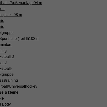
thalle/Außenanlage
94 m
fen
isplätze
98 m
nis
nis
elgruppe
porthalle (Teil II)
102 m
minton-
ning
etball 3
en 3
etball-
elgruppe
esstraining
rball/Universalhockey
ße & kleine
ele
l Body