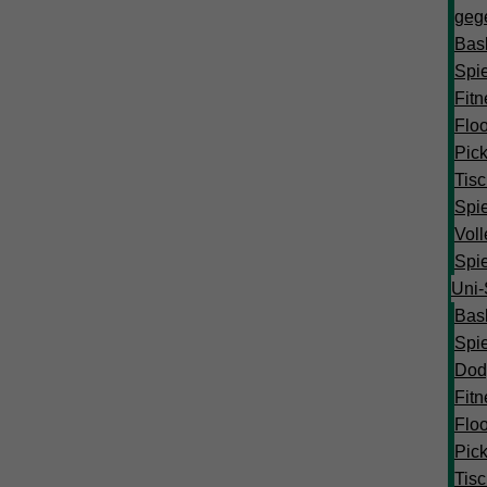
geg
Bask
Spi
Fitn
Floo
Pick
Tisc
Spi
Voll
Spi
Uni-S
Bask
Spi
Dod
Fitn
Floo
Pick
Tisc