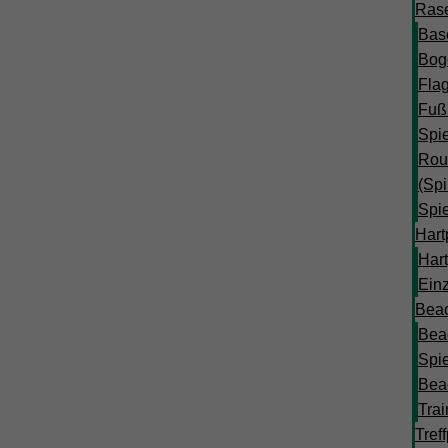
Rase
Base
Bog
Flag
Fußb
Spi
Rou
(Spi
Spi
Hart
Hart
Ein
Beac
Beac
Spi
Beac
Trai
Tref