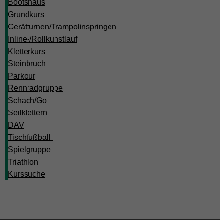
Bootshaus
Grundkurs
Gerätturnen/Trampolinspringen
Inline-/Rollkunstlauf
Kletterkurs
Steinbruch
Parkour
Rennradgruppe
Schach/Go
Seilklettern
DAV
Tischfußball-
Spielgruppe
Triathlon
Kurssuche