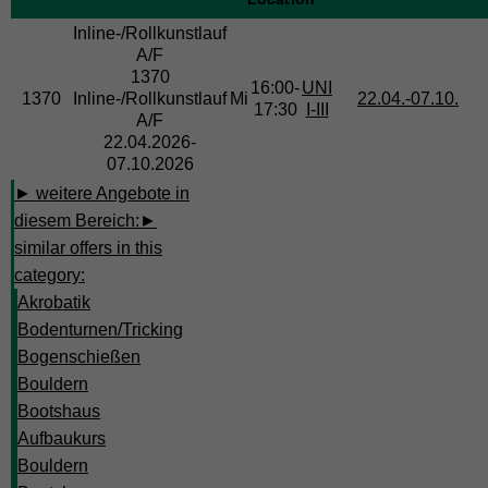
Inline-/Rollkunstlauf
A/F
1370
16:00-
UNI
1370
Inline-/Rollkunstlauf
Mi
22.04.-
07.10.
17:30
I-III
A/F
22.04.2026-
07.10.2026
► weitere Angebote in
diesem Bereich:
►
similar offers in this
category:
Akrobatik
Bodenturnen/Tricking
Bogenschießen
Bouldern
Bootshaus
Aufbaukurs
Bouldern