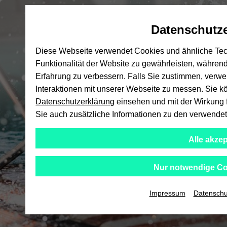
Automatische
skip
skip
skip
H
Inhaltswechsel
to
to
to
Datenschutze
vermeiden
main
main
footer
content
menu
Diese Webseite verwendet Cookies und ähnliche Tech
Funktionalität der Website zu gewährleisten, während
Erfahrung zu verbessern. Falls Sie zustimmen, verw
Interaktionen mit unserer Webseite zu messen. Sie kö
Datenschutzerklärung
einsehen und mit der Wirkung fü
Sie auch zusätzliche Informationen zu den verwende
Alle akzep
Nur notwendige Co
Impressum
Datenschu