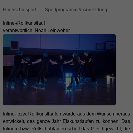
skip
Hochschulsport
Sportprogramm & Anmeldung
breadcrumb
Inline-/Rollkunstlauf
navigation
verantwortlich: Noah Leinweber
to
main
content
Inline- bzw. Rollkunstlaufen wurde aus dem Wunsch heraus
entwickelt, das ganze Jahr Eiskunstlaufen zu können. Das
Inlinern bzw. Rollschuhlaufen schult das Gleichgewicht, die