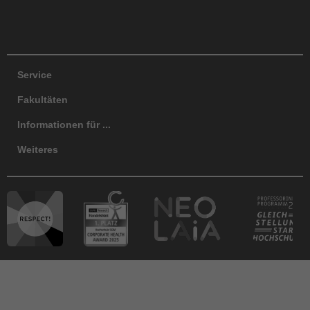
Facebook
Instagram
LinkedIn
TikTok
Y
Service
Fakultäten
Informationen für ...
Weiteres