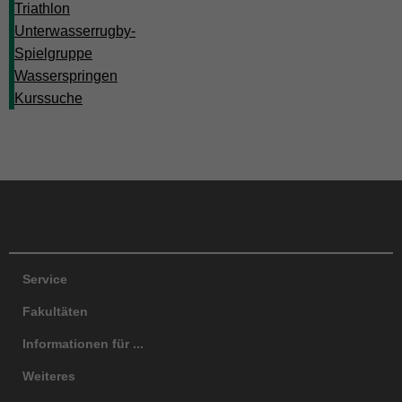
Triathlon
Unterwasserrugby-
Spielgruppe
Wasserspringen
Kurssuche
Facebook
Instagram
LinkedIn
TikTok
Y
Service
Fakultäten
Informationen für ...
Weiteres