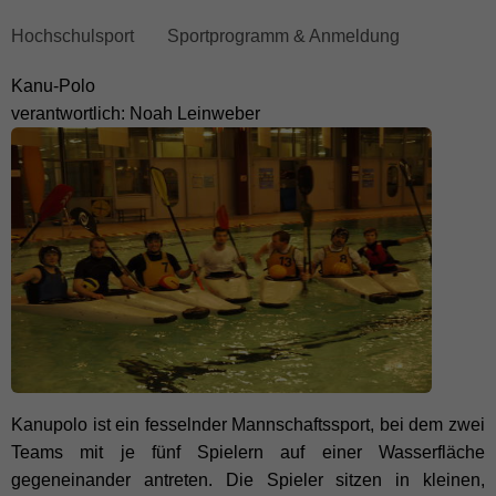
Breadcrumb
Hochschulsport
Sportprogramm & Anmeldung
überspringen
Kanu-Polo
und
verantwortlich: Noah Leinweber
zum
Hauptmenü
wechseln
Kanupolo ist ein fesselnder Mannschaftssport, bei dem zwei
Teams mit je fünf Spielern auf einer Wasserfläche
gegeneinander antreten. Die Spieler sitzen in kleinen,