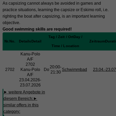
As capsizing cannot always be avoided in games and
practice situations, learning the capsize or Eskimo roll, i.e.
righting the boat after capsizing, is an important learning
objective.
Good swimming skills are required!
Tag / Zeit / Ort
Day /
Nr.
No.
Details
Detail
Zeitraum
Durat
Time / Location
Kanu-Polo
A/F
2702
20:00-
2702
Kanu-Polo
Do
Schwimmbad
23.04.-
23.07
21:30
A/F
23.04.2026-
23.07.2026
► weitere Angebote in
diesem Bereich:
►
similar offers in this
category: