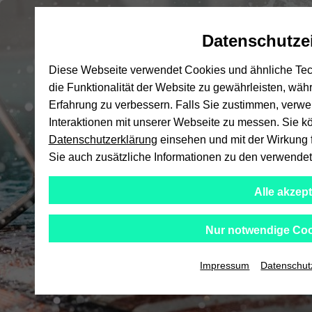
Automatische
zum
zum
zum
Inhaltswechsel
Hauptinhalt
Hauptmenü
Fußbereich
Ho
Datenschutze
vermeiden
wechseln
wechseln
wechseln
Diese Webseite verwendet Cookies und ähnliche Tech
die Funktionalität der Website zu gewährleisten, wäh
Erfahrung zu verbessern. Falls Sie zustimmen, verw
Interaktionen mit unserer Webseite zu messen. Sie kö
Datenschutzerklärung
einsehen und mit der Wirkung fü
Sie auch zusätzliche Informationen zu den verwende
Alle akzep
Nur notwendige Coo
Impressum
Datenschut