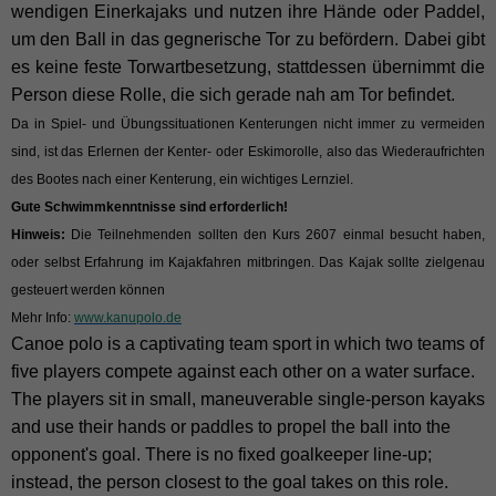
wendigen Einerkajaks und nutzen ihre Hände oder Paddel,
um den Ball in das gegnerische Tor zu befördern. Dabei gibt
es keine feste Torwartbesetzung, stattdessen übernimmt die
Person diese Rolle, die sich gerade nah am Tor befindet.
Da in Spiel- und Übungssituationen Kenterungen nicht immer zu vermeiden
sind, ist das Erlernen der Kenter- oder Eskimorolle, also das Wiederaufrichten
des Bootes nach einer Kenterung, ein wichtiges Lernziel.
Gute Schwimmkenntnisse sind erforderlich!
Hinweis:
Die Teilnehmenden sollten den Kurs 2607 einmal besucht haben,
oder selbst Erfahrung im Kajakfahren mitbringen. Das Kajak sollte zielgenau
gesteuert werden können
Mehr Info:
www.kanupolo.de
Canoe polo is a captivating team sport in which two teams of
five players compete against each other on a water surface.
The players sit in small, maneuverable single-person kayaks
and use their hands or paddles to propel the ball into the
opponent's goal. There is no fixed goalkeeper line-up;
instead, the person closest to the goal takes on this role.