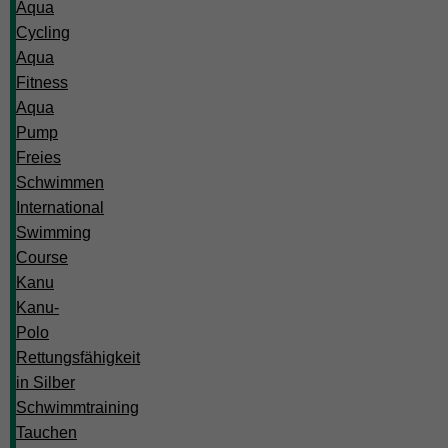
Aqua
Cycling
Aqua
Fitness
Aqua
Pump
Freies
Schwimmen
International
Swimming
Course
Kanu
Kanu-
Polo
Rettungsfähigkeit
in Silber
Schwimmtraining
Tauchen