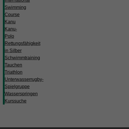
International
Swimming
Course
Kanu
Kanu-
Polo
Rettungsfähigkeit
in Silber
Schwimmtraining
Tauchen
Triathlon
Unterwasserrugby-
Spielgruppe
Wasserspringen
Kurssuche