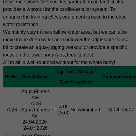
resistance works the muscles harder than on land; it also
provides a workout for the cardiovascular system. To
enhance the training effect, equipment is used to increase
water resistance.
We mainly stay in the shallow water area, but we can also
move to the deep water area or lower the adjustable floor a
bit to create an aqua-jogging workout or provide a specific
focus on the lower body (abs, legs, glutes).
All in all, a well-rounded workout for the whole body!
Tag / Zeit / Ort
Day /
Nr.
No.
Details
Detail
Zeitraum
Durati
Time / Location
Aqua Fitness
A/F
7028
14:00-
7028
Aqua Fitness
Fr
Schwimmbad
24.04.-
24.07.
15:00
A/F
24.04.2026-
24.07.2026