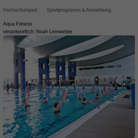
Breadcrumb
Hochschulsport
Sportprogramm & Anmeldung
überspringen
Aqua Fitness
und
verantwortlich: Noah Leinweber
zum
Hauptmenü
wechseln