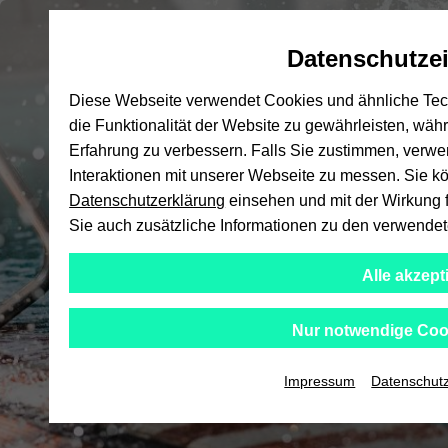
Automatische
zum
zum
zum
Inhaltswechsel
Hauptinhalt
Hauptmenü
Fußbereich
Ho
Datenschutzei
vermeiden
wechseln
wechseln
wechseln
Diese Webseite verwendet Cookies und ähnliche Tech
die Funktionalität der Website zu gewährleisten, wäh
Erfahrung zu verbessern. Falls Sie zustimmen, verw
Interaktionen mit unserer Webseite zu messen. Sie kö
Datenschutzerklärung
einsehen und mit der Wirkung fü
Sie auch zusätzliche Informationen zu den verwende
Alle akzept
Nur notwendige Coo
Impressum
Datenschut