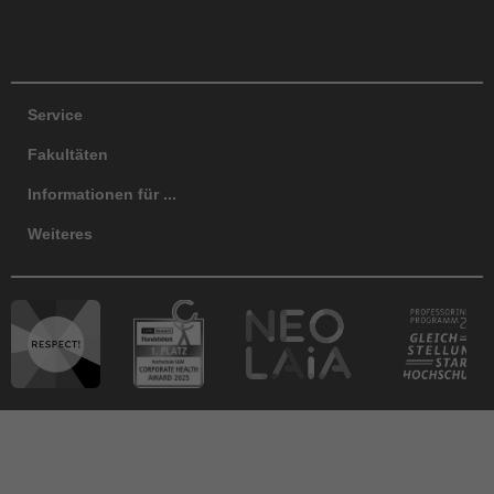
Facebook
Instagram
LinkedIn
TikTok
Y
Service
Fakultäten
Informationen für ...
Weiteres