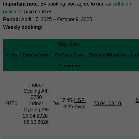
Important note:
By booking, you agree to our
cancellation
policy
for paid courses.
Period:
April 17, 2025 – October 9, 2025
Weekly booking!
Tag / Zeit /
Nr.
No.
Details
Detail
Ort
Day / Time
Zeitraum
Duration
Lei
/ Location
Indoor
Cycling
A/F
0750
17:45-
HSP-
M
0750
Indoor
Do
23.04.-
08.10.
18:45
Gym
Cycling A/F
23.04.2026-
08.10.2026