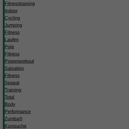
Fitnesstraining
Indoor
Cycling
Jumping
Fitness
Laufen
Pole
Fitness
Powerworkout
Salsation
Fitness
Spagat
Training
Total
Body
Performance
Zumba®
Kurssuche