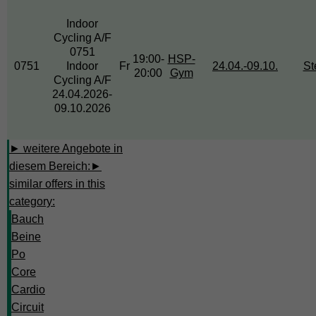
Indoor
Cycling
A/F
0751
19:00-
HSP-
0751
Indoor
Fr
24.04.-
09.10.
St
20:00
Gym
Cycling A/F
24.04.2026-
09.10.2026
► weitere Angebote in
diesem Bereich:
►
similar offers in this
category:
Bauch
Beine
Po
Core
Cardio
Circuit