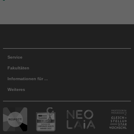
Facebook
Instagram
LinkedIn
TikTok
Y
Service
Fakultäten
Informationen für ...
Weiteres