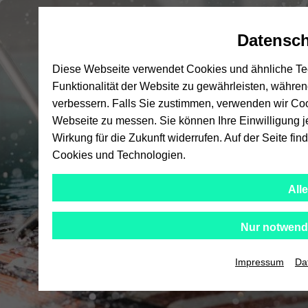
Automatische
zum
zum
zum
Inhaltswechsel
Hauptinhalt
Hauptmenü
Fußbereich
Datensch
vermeiden
wechseln
wechseln
wechseln
Diese Webseite verwendet Cookies und ähnliche Tech
Funktionalität der Website zu gewährleisten, währen
verbessern. Falls Sie zustimmen, verwenden wir Coo
Webseite zu messen. Sie können Ihre Einwilligung j
Wirkung für die Zukunft widerrufen. Auf der Seite f
Cookies und Technologien.
All
Nur notwend
Impressum
Da