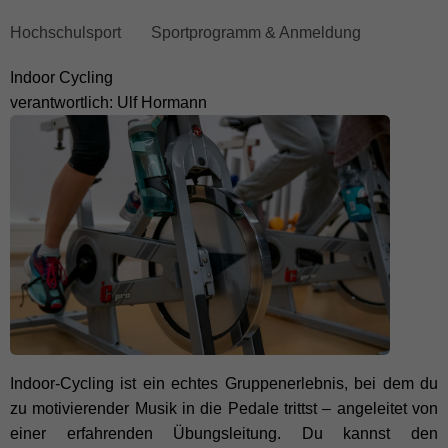
Breadcrumb
Hochschulsport
Sportprogramm & Anmeldung
überspringen
Indoor Cycling
und
verantwortlich: Ulf Hormann
zum
Hauptmenü
wechseln
Indoor-Cycling ist ein echtes Gruppenerlebnis, bei dem du
zu motivierender Musik in die Pedale trittst – angeleitet von
einer erfahrenden Übungsleitung. Du kannst den