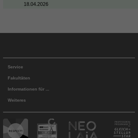
18.04.2026
Facebook
Instagram
LinkedIn
TikTok
Y
Service
Fakultäten
Informationen für ...
Weiteres