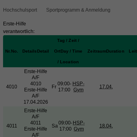
skip
Hochschulsport
Sportprogramm & Anmeldung
breadcrumb
Erste-Hilfe
navigation
verantwortlich:
to
main
Tag / Zeit /
content
Nr.
No.
Details
Detail
Ort
Day / Time
Zeitraum
Duration
Lei
/ Location
Erste-Hilfe
A/F
4010
09:00-
HSP-
4010
Fr
17.04.
Erste-Hilfe
17:00
Gym
A/F
17.04.2026
Erste-Hilfe
A/F
4011
09:00-
HSP-
4011
Sa
18.04.
Erste-Hilfe
17:00
Gym
A/F