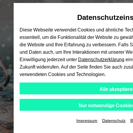
Automatische
skip
skip
skip
Inhaltswechsel
to
to
to
Datenschutzeins
vermeiden
main
main
footer
Hochs
content
menu
Diese Webseite verwendet Cookies und ähnliche Tech
essentiell, um die Funktionalität der Website zu gewä
die Website und Ihre Erfahrung zu verbessern. Falls
und Daten auch, um Ihre Interaktionen mit unserer W
Einwilligung jederzeit unter
Datenschutzerklärung
ein
Zukunft widerrufen. Auf der Seite finden Sie auch zus
verwendeten Cookies und Technologien.
Alle akzeptiere
Nur notwendige Cookie
Impressum
Datenschutz
B