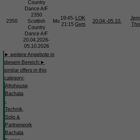
Country
Dance
A/F
2350
19:45-
LOK
Jenn
2350
Scottish
Mo
20.04.-
05.10.
21:15
Gym
Tho
Country
Dance A/F
20.04.2026-
05.10.2026
► weitere Angebote in
diesem Bereich:
►
similar offers in this
category:
Afrohouse
Bachata
-
Technik,
Solo &
Partnerwork
Bachata