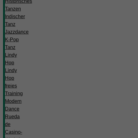
Historisches
Tanzen
Indischer
Tanz
Jazzdance
K-Pop
Tanz
Lindy
Hop
Lindy
Hop
freies
Training
Modern
Dance
Rueda
de
Casino-