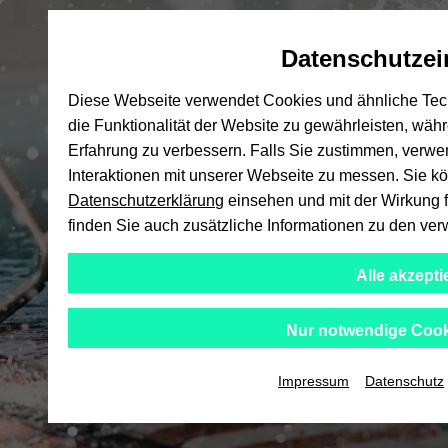
Automatische
skip
skip
skip
Inhaltswechsel
to
to
to
Hoc
Datenschutzei
vermeiden
main
main
footer
content
menu
Diese Webseite verwendet Cookies und ähnliche Tech
die Funktionalität der Website zu gewährleisten, wäh
Erfahrung zu verbessern. Falls Sie zustimmen, verw
Interaktionen mit unserer Webseite zu messen. Sie kön
Datenschutzerklärung
einsehen und mit der Wirkung fü
finden Sie auch zusätzliche Informationen zu den v
Alle akzepti
Nur notwendige Cook
Impressum
Datenschutz