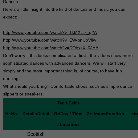
Dances.
Here's a little insight into the kind of dances and music you can
expect:
http://www.youtube.com/watch?v=1kMXL-x_qYA
http://www.youtube.com/watch?v=EW-onUoVlIw
http://www.youtube.com/watch?v=DObxzX_0JHA
Don't worry if this looks complicated at first - the videos show more
sophisticated dances with advanced dancers. We will start very
simply and the most important thing is, of course, to have fun
dancing!
What should you bring? Comfortable shoes, such as simple dance
slippers or sneakers.
Tag / Zeit /
Nr.
No.
Details
Detail
Ort
Day / Time
Zeitraum
Duration
Lei
/ Location
Scottish