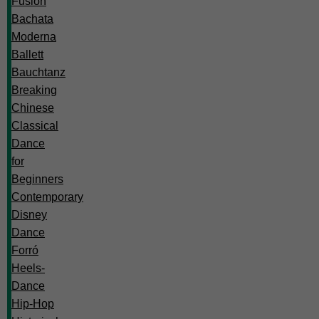
Fusion
Bachata
Moderna
Ballett
Bauchtanz
Breaking
Chinese
Classical
Dance
for
Beginners
Contemporary
Disney
Dance
Forró
Heels-
Dance
Hip-Hop