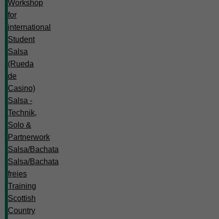
Workshop
for
international
Student
Salsa
(Rueda
de
Casino)
Salsa -
Technik,
Solo &
Partnerwork
Salsa/Bachata
Salsa/Bachata
freies
Training
Scottish
Country