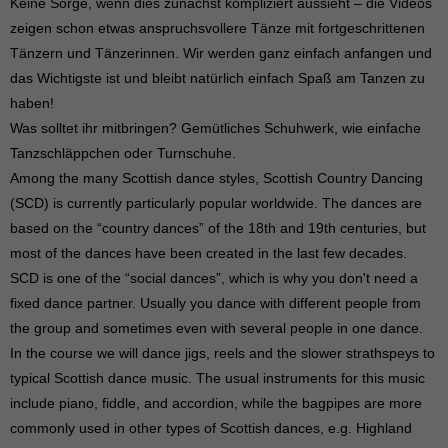
Keine Sorge, wenn dies zunächst kompliziert aussieht – die Videos
zeigen schon etwas anspruchsvollere Tänze mit fortgeschrittenen
Tänzern und Tänzerinnen. Wir werden ganz einfach anfangen und
das Wichtigste ist und bleibt natürlich einfach Spaß am Tanzen zu
haben!
Was solltet ihr mitbringen? Gemütliches Schuhwerk, wie einfache
Tanzschläppchen oder Turnschuhe.
Among the many Scottish dance styles, Scottish Country Dancing
(SCD) is currently particularly popular worldwide. The dances are
based on the “country dances” of the 18th and 19th centuries, but
most of the dances have been created in the last few decades.
SCD is one of the “social dances”, which is why you don't need a
fixed dance partner. Usually you dance with different people from
the group and sometimes even with several people in one dance.
In the course we will dance jigs, reels and the slower strathspeys to
typical Scottish dance music. The usual instruments for this music
include piano, fiddle, and accordion, while the bagpipes are more
commonly used in other types of Scottish dances, e.g. Highland