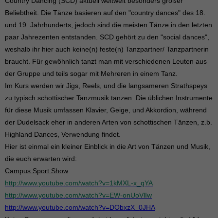
Country Dancing (SCD) aktuell weltweit besonders großer
Beliebtheit. Die Tänze basieren auf den "country dances" des 18.
und 19. Jahrhunderts, jedoch sind die meisten Tänze in den letzten
paar Jahrezenten entstanden. SCD gehört zu den "social dances",
weshalb ihr hier auch keine(n) feste(n) Tanzpartner/ Tanzpartnerin
braucht. Für gewöhnlich tanzt man mit verschiedenen Leuten aus
der Gruppe und teils sogar mit Mehreren in einem Tanz.
Im Kurs werden wir Jigs, Reels, und die langsameren Strathspeys
zu typisch schottischer Tanzmusik tanzen. Die üblichen Instrumente
für diese Musik umfassen Klavier, Geige, und Akkordion, während
der Dudelsack eher in anderen Arten von schottischen Tänzen, z.b.
Highland Dances, Verwendung findet.
Hier ist einmal ein kleiner Einblick in die Art von Tänzen und Musik,
die euch erwarten wird:
Campus Sport Show
http://www.youtube.com/watch?v=1kMXL-x_qYA
http://www.youtube.com/watch?v=EW-onUoVlIw
http://www.youtube.com/watch?v=DObxzX_0JHA