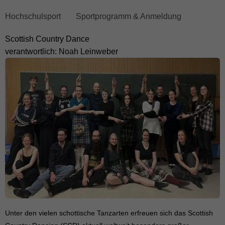
skip
Hochschulsport
Sportprogramm & Anmeldung
breadcrumb
Scottish Country Dance
navigation
verantwortlich: Noah Leinweber
to
main
content
Unter den vielen schottische Tanzarten erfreuen sich das Scottish