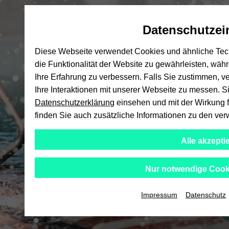
Automatische
skip
skip
skip
Inhaltswechsel
to
to
to
Datenschutzei
Hoc
vermeiden
main
main
footer
content
menu
Diese Webseite verwendet Cookies und ähnliche Tech
die Funktionalität der Website zu gewährleisten, wäh
Ihre Erfahrung zu verbessern. Falls Sie zustimmen,
Ihre Interaktionen mit unserer Webseite zu messen. Si
Datenschutzerklärung
einsehen und mit der Wirkung fü
finden Sie auch zusätzliche Informationen zu den v
Alle akzepti
Nur notwendige Cook
Impressum
Datenschutz