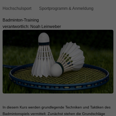
skip
Hochschulsport
Sportprogramm & Anmeldung
breadcrumb
Badminton-Training
navigation
verantwortlich: Noah Leinweber
to
main
content
In diesem Kurs werden grundlegende Techniken und Taktiken des
Badmintonspiels vermittelt. Zunächst stehen die Grundschläge