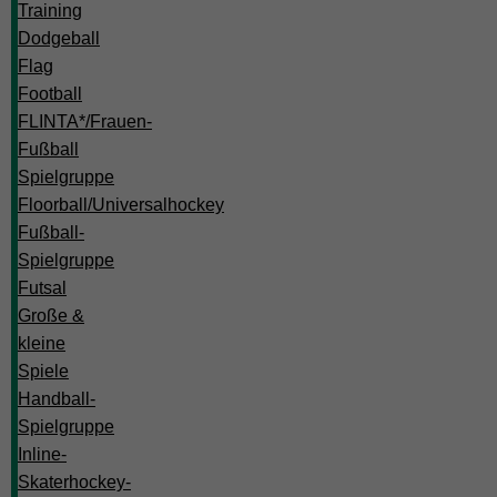
Training
Dodgeball
Flag
Football
FLINTA*/Frauen-
Fußball
Spielgruppe
Floorball/Universalhockey
Fußball-
Spielgruppe
Futsal
Große &
kleine
Spiele
Handball-
Spielgruppe
Inline-
Skaterhockey-