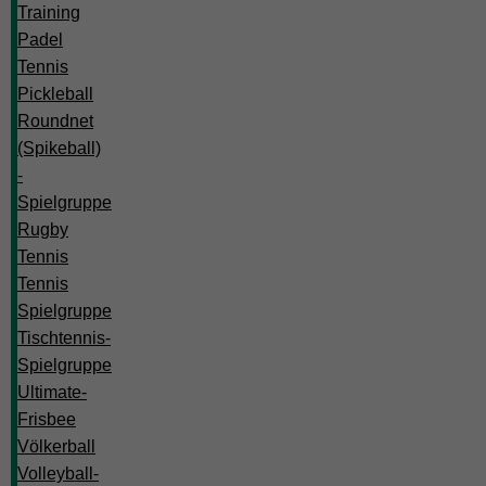
Training
Padel
Tennis
Pickleball
Roundnet
(Spikeball)
-
Spielgruppe
Rugby
Tennis
Tennis
Spielgruppe
Tischtennis-
Spielgruppe
Ultimate-
Frisbee
Völkerball
Volleyball-