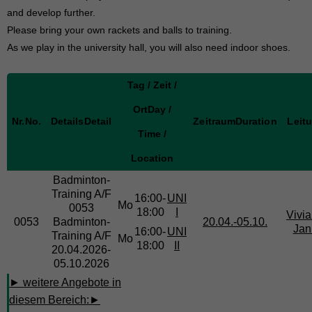
and develop further.
Please bring your own rackets and balls to training.
As we play in the university hall, you will also need indoor shoes.
Tag / Zeit /
Ort
Day /
Nr.
No.
Details
Detail
Zeitraum
Duration
Leit
Time /
Location
Badminton-
Training
A/F
16:00-
UNI
Mo
0053
18:00
I
Vivi
0053
Badminton-
20.04.-
05.10.
Jan
16:00-
UNI
Training A/F
Mo
18:00
II
20.04.2026-
05.10.2026
► weitere Angebote in
diesem Bereich:
►