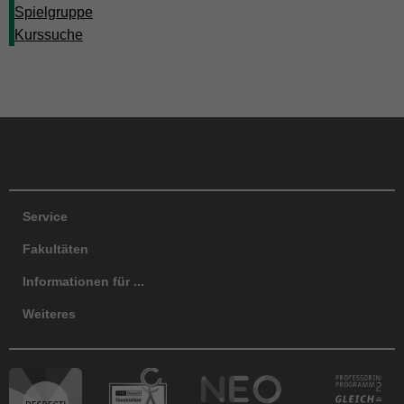
Spielgruppe
Kurssuche
Facebook
Instagram
LinkedIn
TikTok
Y
Service
Fakultäten
Informationen für ...
Weiteres