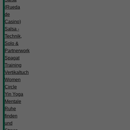
(Rueda
de
Casino)
Salsa -
Technik,
Solo &
Partnerwork
Spagat
Training
Vertikaltuch
Women
Circle
Yin Yoga
Mentale
Ruhe
finden
und