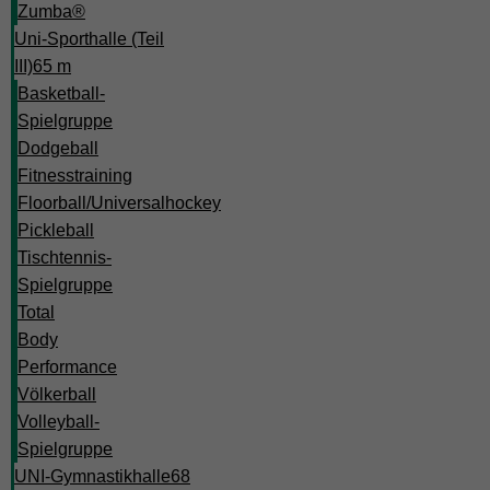
Zumba®
Uni-Sporthalle (Teil
III)
65 m
Basketball-
Spielgruppe
Dodgeball
Fitnesstraining
Floorball/Universalhockey
Pickleball
Tischtennis-
Spielgruppe
Total
Body
Performance
Völkerball
Volleyball-
Spielgruppe
UNI-Gymnastikhalle
68