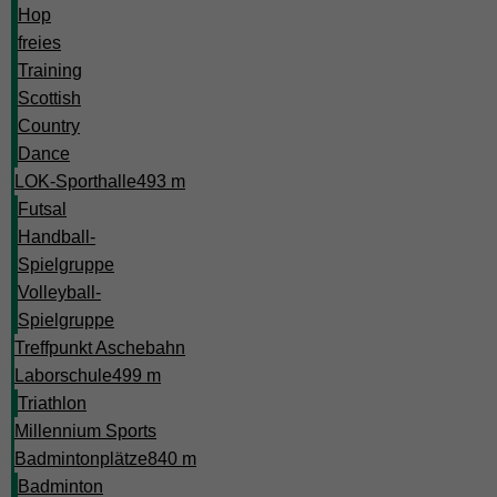
Hop
freies
Training
Scottish
Country
Dance
LOK-Sporthalle
493 m
Futsal
Handball-
Spielgruppe
Volleyball-
Spielgruppe
Treffpunkt Aschebahn
Laborschule
499 m
Triathlon
Millennium Sports
Badmintonplätze
840 m
Badminton