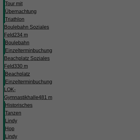
Tour mit
Übernachtung
Triathlon
Boulebahn Soziales
Feld
234 m
Boulebahn
Einzelterminbuchung
Beachplatz Soziales
Feld
330 m
Beachplatz
Einzelterminbuchung
LOK-
Gymnastikhalle
481 m
Historisches
Tanzen
Lindy
Hop
Lindy