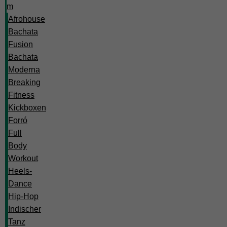
m
Afrohouse
Bachata
Fusion
Bachata
Moderna
Breaking
Fitness
Kickboxen
Forró
Full
Body
Workout
Heels-
Dance
Hip-Hop
Indischer
Tanz