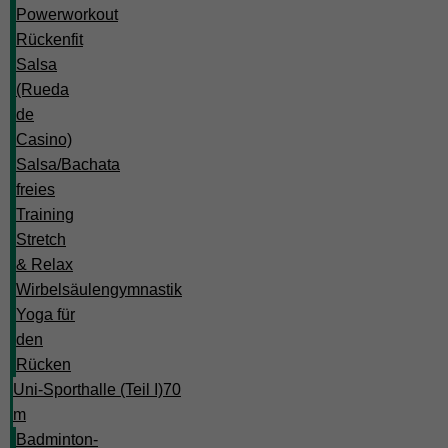
Powerworkout
Rückenfit
Salsa
(Rueda
de
Casino)
Salsa/Bachata
freies
Training
Stretch
& Relax
Wirbelsäulengymnastik
Yoga für
den
Rücken
Uni-Sporthalle (Teil I)
70
m
Badminton-