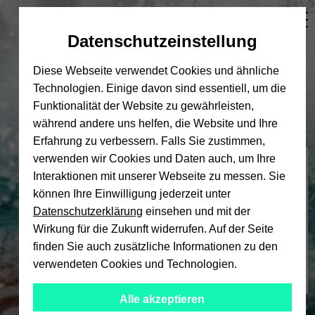
Automatische
zum
zum
zum
Inhaltswechsel
Hauptinhalt
Hauptmenü
Fußbereich
Datenschutzeinstellung
vermeiden
wechseln
wechseln
wechseln
Diese Webseite verwendet Cookies und ähnliche
Technologien. Einige davon sind essentiell, um die
Funktionalität der Website zu gewährleisten,
während andere uns helfen, die Website und Ihre
Erfahrung zu verbessern. Falls Sie zustimmen,
verwenden wir Cookies und Daten auch, um Ihre
Hochschulsport
Interaktionen mit unserer Webseite zu messen. Sie
können Ihre Einwilligung jederzeit unter
Datenschutzerklärung
einsehen und mit der
Wirkung für die Zukunft widerrufen. Auf der Seite
finden Sie auch zusätzliche Informationen zu den
verwendeten Cookies und Technologien.
Alle akzeptieren
© Universität Bielefeld