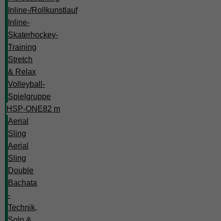
Inline-/Rollkunstlauf
Inline-
Skaterhockey-
Training
Stretch
& Relax
Volleyball-
Spielgruppe
HSP-ONE
82 m
Aerial
Sling
Aerial
Sling
Double
Bachata
-
Technik,
Solo &