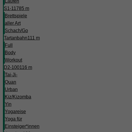
Laufen
S1-117
85 m
Brettspiele
aller Art
Schach/Go
Tartanbahn
111 m
Full
Body
Workout
D2-100
116 m
Tai-Ji-
Quan
Urban
Kiz/Kizomba
Yin
Yogareise
Yoga für
Einsteiger*innen