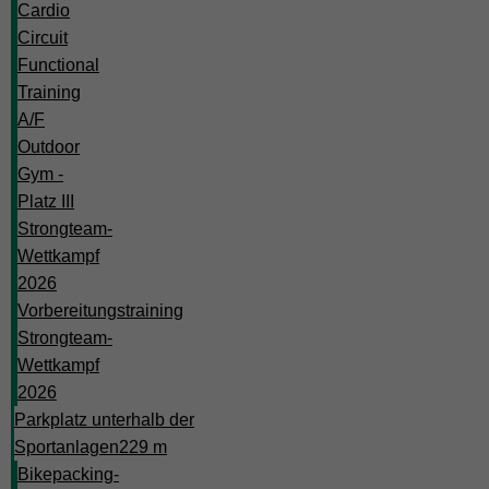
Cardio
Circuit
Functional
Training
A/F
Outdoor
Gym -
Platz III
Strongteam-
Wettkampf
2026
Vorbereitungstraining
Strongteam-
Wettkampf
2026
Parkplatz unterhalb der
Sportanlagen
229 m
Bikepacking-