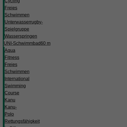
Cycling
Freies
Schwimmen
Unterwasserrugby-
Spielgruppe
Wasserspringen
UNI-Schwimmbad
60 m
Aqua
Fitness
Freies
Schwimmen
International
Swimming
Course
Kanu
Kanu-
Polo
Rettungsfähigkeit