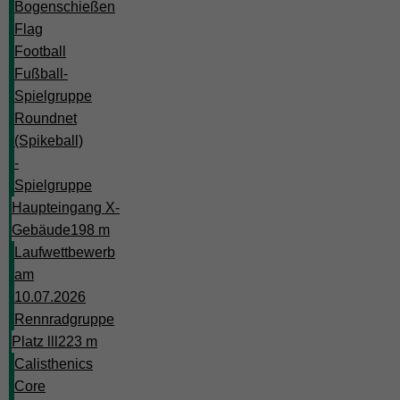
Bogenschießen
Flag
Football
Fußball-
Spielgruppe
Roundnet
(Spikeball)
-
Spielgruppe
Haupteingang X-
Gebäude
198 m
Laufwettbewerb
am
10.07.2026
Rennradgruppe
Platz lll
223 m
Calisthenics
Core