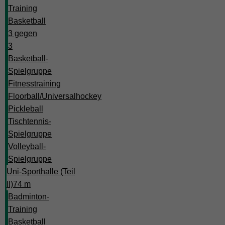
Training
Basketball
3 gegen
3
Basketball-
Spielgruppe
Fitnesstraining
Floorball/Universalhockey
Pickleball
Tischtennis-
Spielgruppe
Volleyball-
Spielgruppe
Uni-Sporthalle (Teil
II)
74 m
Badminton-
Training
Basketball