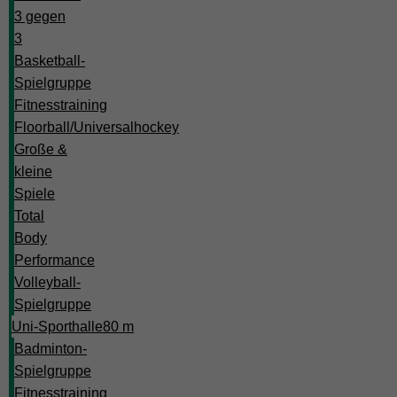
3 gegen
3
Basketball-
Spielgruppe
Fitnesstraining
Floorball/Universalhockey
Große &
kleine
Spiele
Total
Body
Performance
Volleyball-
Spielgruppe
Uni-Sporthalle
80 m
Badminton-
Spielgruppe
Fitnesstraining