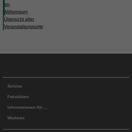
im
Millennium
Übersicht aller
Veranstaltungsorte
Facebook
Instagram
LinkedIn
TikTok
Y
Service
Fakultäten
Informationen für ...
Weiteres