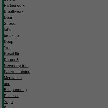
Partnerwork
Breathwork
Dear
Stress,
let's
break up
Deep
Yin-
Reset für
Körper &
Nervensystem
Faszientraining
Meditation
und
Entspannung
Pilates x
Yoga
Salsa