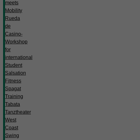
meets
Mobility
Rueda
de
Casino-
Workshop
for
international
Student
Salsation
Fitness
Spagat
Training
Tabata
Tanztheater
West
Coast
Swing