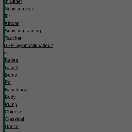
in Silber
Schwimmkurs
für
Kinder
Schwimmtraining
Tauchen
HSP-Gymnastikhalle
62
m
Ballett
Bauch
Beine
Po
Bauchtanz
Body
Pump
Chinese
Classical
Dance