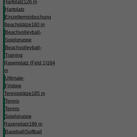
Hartplatz
126 m
Hartplatz
Einzelterminbuchung
Beachplätze
160 m
Beachvolleyball-
Spielgruppe
Beachvolleyball-
Training
Rasenplatz (Feld 1)
164
m
Ultimate-
Frisbee
Tennisplätze
185 m
Tennis
Tennis
Spielgruppe
Rasenplatz
186 m
Baseball/Softball