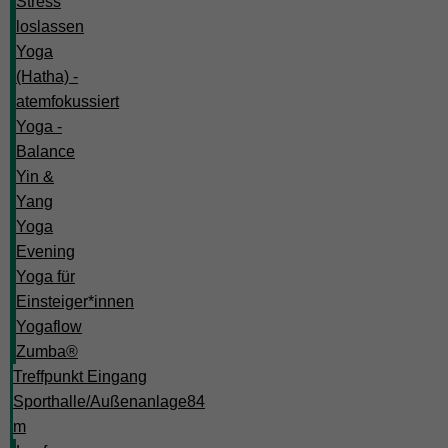
Stress
loslassen
Yoga
(Hatha) -
atemfokussiert
Yoga -
Balance
Yin &
Yang
Yoga
Evening
Yoga für
Einsteiger*innen
Yogaflow
Zumba®
Treffpunkt Eingang
Sporthalle/Außenanlage
84
m