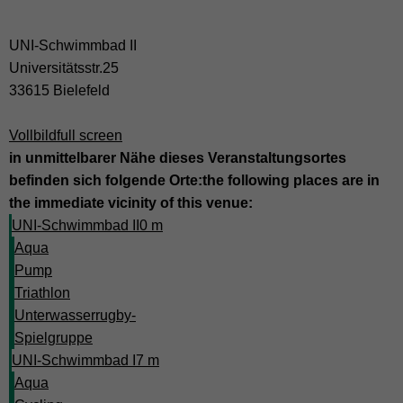
UNI-Schwimmbad II
Universitätsstr.25
33615 Bielefeld
Vollbild
full screen
in unmittelbarer Nähe dieses Veranstaltungsortes
befinden sich folgende Orte:
the following places are in
the immediate vicinity of this venue:
UNI-Schwimmbad II
0 m
Aqua
Pump
Triathlon
Unterwasserrugby-
Spielgruppe
UNI-Schwimmbad I
7 m
Aqua