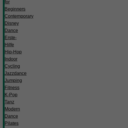
for
Beginners
Contemporary
Disney
Dance
Erste-
Hilfe
Hip-Hop
Indoor
Cycling
Jazzdance
Jumping
Fitness
K-Pop
Tanz
Modern
Dance
Pilates