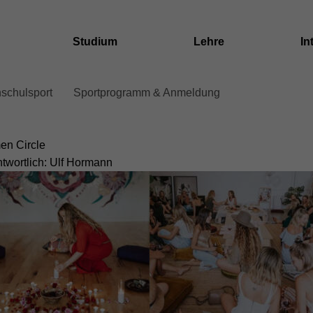
Studium
Lehre
In
schulsport
Sportprogramm & Anmeldung
dcrumb
ation
n Circle
ntwortlich: Ulf Hormann
ent