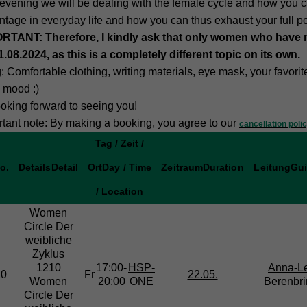
evening we will be dealing with the female cycle and how you ca
tage in everyday life and how you can thus exhaust your full po
RTANT: Therefore, I kindly ask that only women who have 
1.08.2024, as this is a completely different topic on its own.
: Comfortable clothing, writing materials, eye mask, your favori
 mood :)
ooking forward to seeing you!
rtant note: By making a booking, you agree to our
cancellation poli
Tag / Zeit /
o.
Details
Detail
Ort
Day / Time
Zeitraum
Duration
Leitung
Gu
/ Location
Women
Circle
Der
weibliche
Zyklus
1210
17:00-
HSP-
Anna-L
10
Fr
22.05.
Women
20:00
ONE
Berenbri
Circle Der