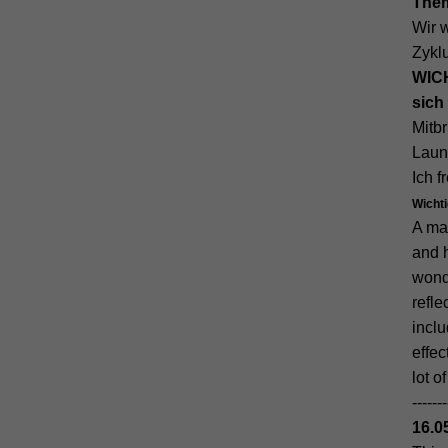
Them
Wir 
Zyklu
WICH
sich
Mitb
Laun
Ich f
Wicht
A mag
and h
wond
refle
inclu
effec
lot 
-------
16.0