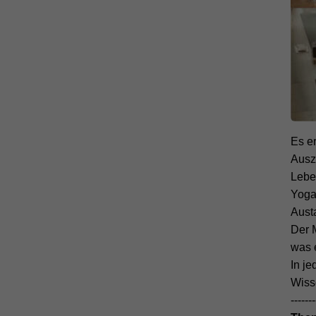
Es er
Ausz
Lebe
Yoga
Austa
Der 
was 
In j
Wiss
-------