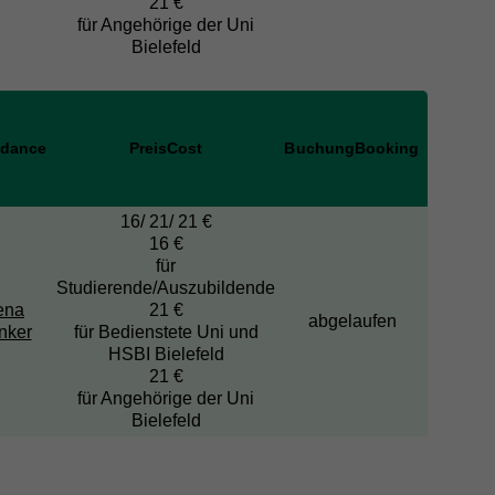
21 €
für Angehörige der Uni
Bielefeld
idance
Preis
Cost
Buchung
Booking
16/ 21/ 21 €
16 €
für
Studierende/Auszubildende
ena
21 €
abgelaufen
nker
für Bedienstete Uni und
HSBI Bielefeld
21 €
für Angehörige der Uni
Bielefeld