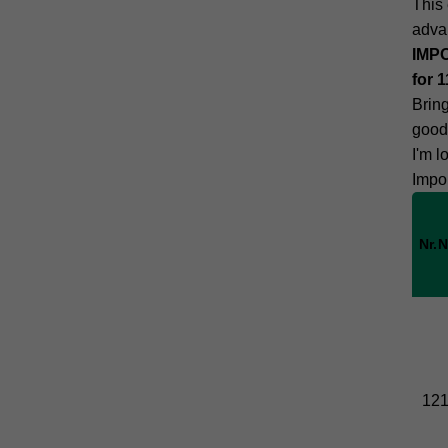
This 
advan
IMPO
for 1
Bring
good
I'm l
Impo
Nr.
N
12