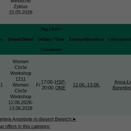
weibliche
Zyklus
22.05.2026
Tag / Zeit /
o.
Details
Detail
Ort
Day / Time
Zeitraum
Duration
Leitung
Gu
/ Location
Women
Circle
Workshop
1211
17:00-
HSP-
Anna-L
11
Women
Fr
12.06.-
13.06.
20:00
ONE
Berenbri
Circle
Workshop
12.06.2026-
13.06.2026
itere Angebote in diesem Bereich:
►
ar offers in this category: