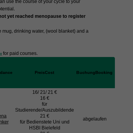
n use the course of your cycle to your
tential.
not yet reached menopause to register
te mug, drinking water, (wool blanket) and a
for paid courses.
cy
idance
Preis
Cost
Buchung
Booking
16/ 21/ 21 €
16 €
für
Studierende/Auszubildende
ena
21 €
abgelaufen
nker
für Bedienstete Uni und
HSBI Bielefeld