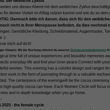
a: der weibliche Zyklus
werden uns diesen Abend mit dem weiblichen Zyklus beschäftige
s für deinen Vorteil im Alltag nutzen kannst und wie du so dei
TIG: Demnach bitte ich darum, dass sich für den weiblich
 noch nicht in ihrer Menopause befinden, da dies nochmal e
ringen: Gemütliche Kleidung, Schreibmaterial, Augenmaske, Tas
e :)
reue mich auf dich!
iger Hinweis: Mit der Buchung stimmst du unseren
Stornierungsbedingungen
fü
ical time full of unique experiences and beautiful memories awa
ectic everyday life and find your inner peace.Connect with your z
erful women. This evening has a colorful design and ranges from
ction work in the form of journaling through to a valuable exch
ded. The centerpiece of the eveningwill be the cocoa ceremony.
ts high-quality cocoa can have. Each Women Circle will focus on 
of new and in-depth knowledge when you go home.
--
5.2025 - the female cycle