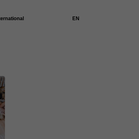
ternational
EN
ZUR
ENGLISCHEN
SPRACHE
WECHSELN