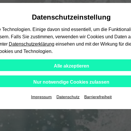
Automatische
skip
skip
skip
Inhaltswechsel
to
to
to
Datenschutzeinstellung
vermeiden
main
main
footer
content
menu
echnologien. Einige davon sind essentiell, um die Funktional
ssern. Falls Sie zustimmen, verwenden wir Cookies und Daten au
unter
Datenschutzerklärung
einsehen und mit der Wirkung für die
ookies und Technologien.
Alle akzeptieren
Nur notwendige Cookies zulassen
Impressum
Datenschutz
Barrierefreiheit