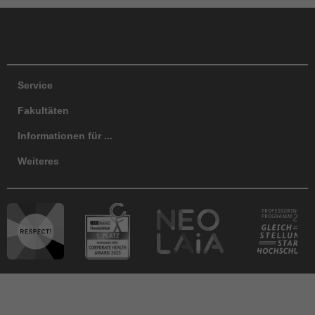
Facebook
Instagram
LinkedIn
TikTok
Y
Service
Fakultäten
Informationen für ...
Weiteres