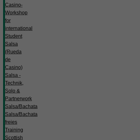
Casino-
Workshop
for
international
Student
Salsa
(Rueda
de
Casino)
Salsa -
Technik,
Solo &
Partnerwork
Salsa/Bachata
Salsa/Bachata
freies
Training
Scottish