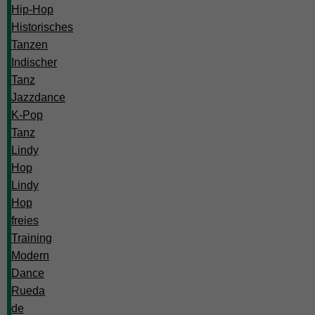
Hip-Hop
Historisches
Tanzen
Indischer
Tanz
Jazzdance
K-Pop
Tanz
Lindy
Hop
Lindy
Hop
freies
Training
Modern
Dance
Rueda
de