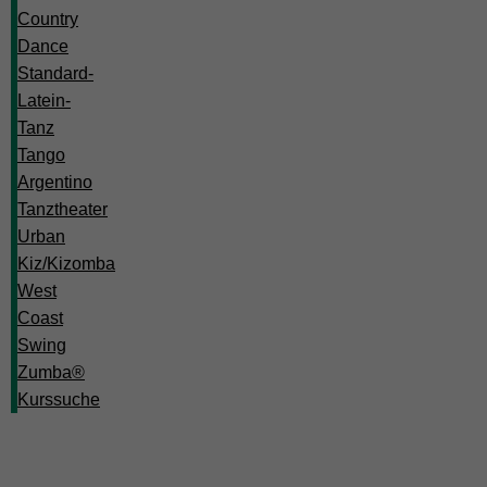
Country
Dance
Standard-
Latein-
Tanz
Tango
Argentino
Tanztheater
Urban
Kiz/Kizomba
West
Coast
Swing
Zumba®
Kurssuche