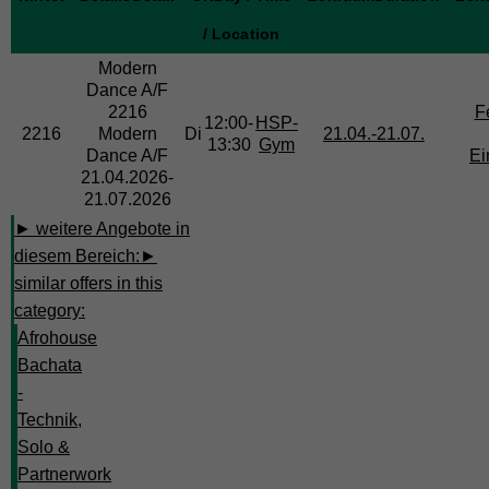
/ Location
Modern
Dance
A/F
2216
Fe
12:00-
HSP-
2216
Modern
Di
21.04.-
21.07.
13:30
Gym
Dance A/F
Ei
21.04.2026-
21.07.2026
► weitere Angebote in
diesem Bereich:
►
similar offers in this
category:
Afrohouse
Bachata
-
Technik,
Solo &
Partnerwork