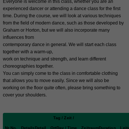
Everyone is welcome in this class, whether you are an
experienced dancer or attending a dance class for the first
time. During the course, we will look at various techniques
from the field of modern dance, such as those developed by
Graham or Horton, but we will also incorporate many
influences from
contemporary dance in general. We will start each class
together with a warm-up,
work on technique and strength, and learn different
choreographies together.
You can simply come to the class in comfortable clothing
that allows you to move easily. Since we will also be
working on the floor quite often, please bring something to
cover your shoulders.
Tag / Zeit /
Nr.
No.
Details
Detail
Ort
Day / Time
Zeitraum
Duration
Lei