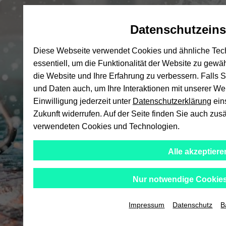
Automatische
skip
skip
skip
Inhaltswechsel
to
to
to
Datenschutzeins
vermeiden
main
main
footer
Hochs
content
menu
Diese Webseite verwendet Cookies und ähnliche Tech
essentiell, um die Funktionalität der Website zu gewä
die Website und Ihre Erfahrung zu verbessern. Falls
und Daten auch, um Ihre Interaktionen mit unserer W
Einwilligung jederzeit unter
Datenschutzerklärung
ein
Zukunft widerrufen. Auf der Seite finden Sie auch zus
verwendeten Cookies und Technologien.
Alle akzeptiere
Nur notwendige Cookies
Impressum
Datenschutz
B