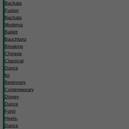
Bachata
Fusion
Bachata
Moderna
Ballett
Bauchtanz
Breaking
Chinese
Classical
Dance
for
Beginners
Contemporary
Disney
Dance
Forró
Heels-
Dance