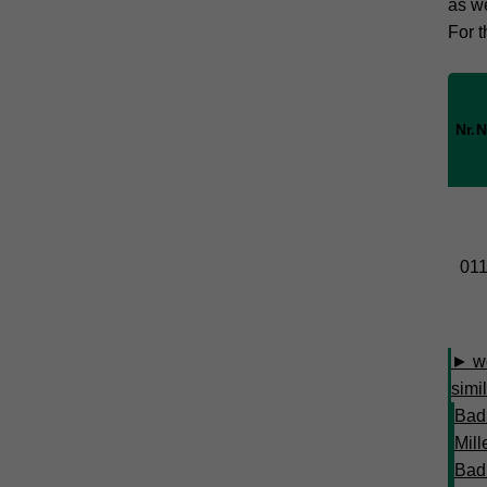
as w
For t
Nr.
N
01
► we
simil
Bad
Mil
Bad