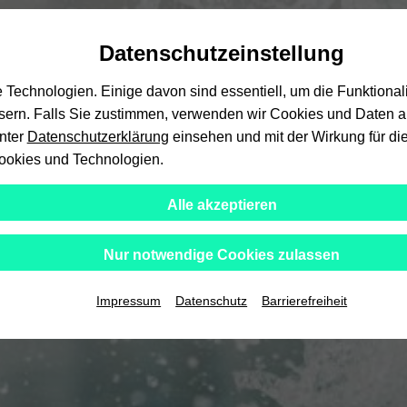
Automatische
skip
skip
skip
Inhaltswechsel
to
to
to
Datenschutzeinstellung
vermeiden
main
main
footer
content
menu
echnologien. Einige davon sind essentiell, um die Funktional
ssern. Falls Sie zustimmen, verwenden wir Cookies und Daten au
unter
Datenschutzerklärung
einsehen und mit der Wirkung für die
ookies und Technologien.
Alle akzeptieren
Nur notwendige Cookies zulassen
Impressum
Datenschutz
Barrierefreiheit