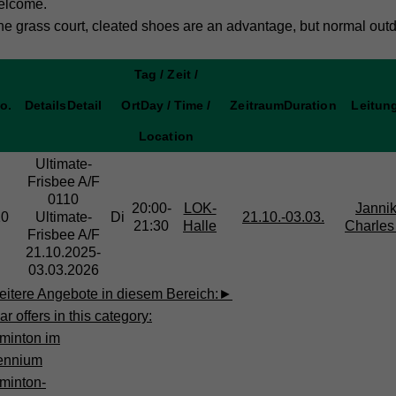
elcome.
he grass court, cleated shoes are an advantage, but normal outdo
Tag / Zeit /
o.
Details
Detail
Ort
Day / Time /
Zeitraum
Duration
Leitun
Location
Ultimate-
Frisbee
A/F
0110
20:00-
LOK-
Janni
10
Ultimate-
Di
21.10.-
03.03.
21:30
Halle
Charles
Frisbee A/F
21.10.2025-
03.03.2026
itere Angebote in diesem Bereich:
►
ar offers in this category:
minton im
lennium
minton-