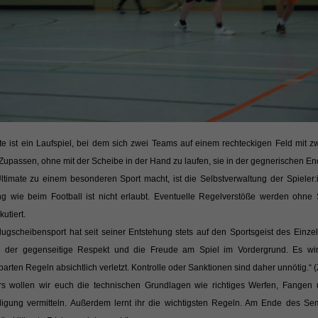
te ist ein Laufspiel, bei dem sich zwei Teams auf einem rechteckigen Feld mit z
Zupassen, ohne mit der Scheibe in der Hand zu laufen, sie in der gegnerischen En
timate zu einem besonderen Sport macht, ist die Selbstverwaltung der Spieler:inn
ng wie beim Football ist nicht erlaubt. Eventuelle Regelverstöße werden ohne S
utiert.
lugscheibensport hat seit seiner Entstehung stets auf den Sportsgeist des Einze
n der gegenseitige Respekt und die Freude am Spiel im Vordergrund. Es wi
barten Regeln absichtlich verletzt. Kontrolle oder Sanktionen sind daher unnötig.“
s wollen wir euch die technischen Grundlagen wie richtiges Werfen, Fangen un
digung vermitteln. Außerdem lernt ihr die wichtigsten Regeln. Am Ende des Sem