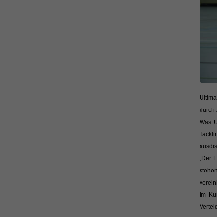
Ultima
durch 
Was Ul
Tackli
ausdisk
„Der F
stehe
verein
Im Kur
Vertei