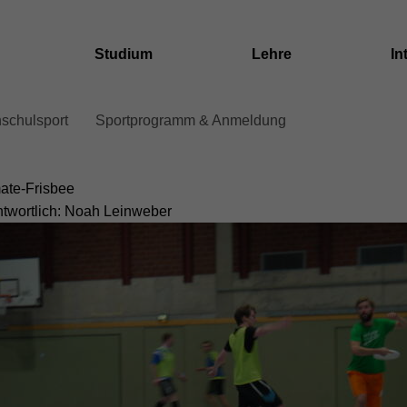
Studium
Lehre
In
schulsport
Sportprogramm & Anmeldung
dcrumb
ation
mate-Frisbee
ntwortlich: Noah Leinweber
ent