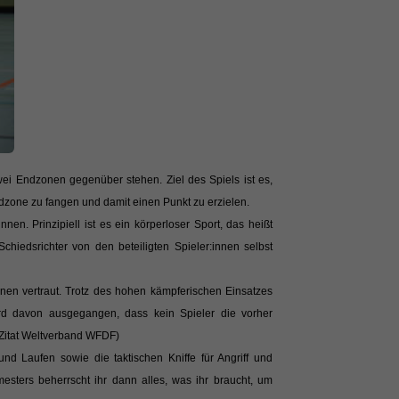
wei Endzonen gegenüber stehen. Ziel des Spiels ist es,
dzone zu fangen und damit einen Punkt zu erzielen.
en. Prinzipiell ist es ein körperloser Sport, das heißt
chiedsrichter von den beteiligten Spieler:innen selbst
lnen vertraut. Trotz des hohen kämpferischen Einsatzes
rd davon ausgegangen, dass kein Spieler die vorher
 (Zitat Weltverband WFDF)
d Laufen sowie die taktischen Kniffe für Angriff und
esters beherrscht ihr dann alles, was ihr braucht, um