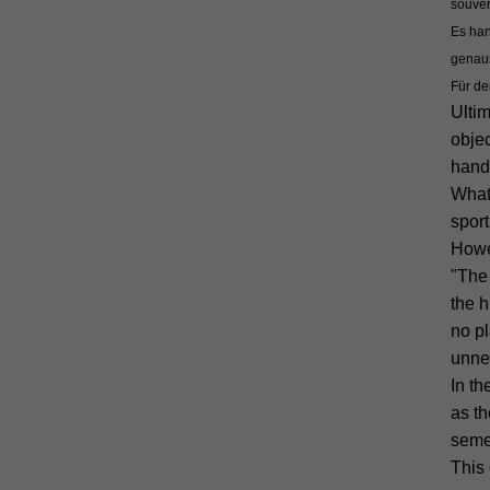
souver
Es han
genau
Für de
Ultim
objec
hand,
What 
sport
Howev
"The 
the h
no pl
unne
In th
as th
semes
This 