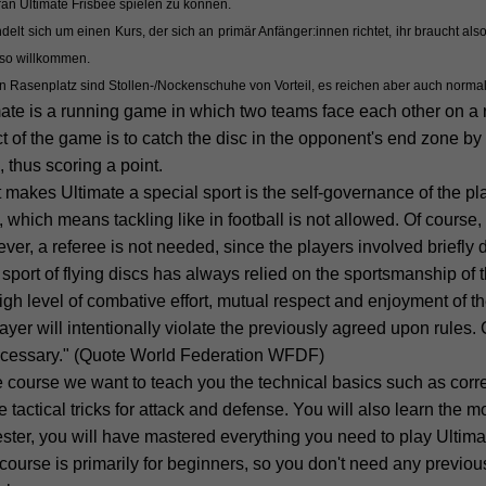
än Ultimate Frisbee spielen zu können.
delt sich um einen Kurs, der sich an primär Anfänger:innen richtet, ihr braucht al
so willkommen.
n Rasenplatz sind Stollen-/Nockenschuhe von Vorteil, es reichen aber auch norm
ate is a running game in which two teams face each other on a 
t of the game is to catch the disc in the opponent's end zone by
 thus scoring a point.
makes Ultimate a special sport is the self-governance of the playe
, which means tackling like in football is not allowed. Of course, 
er, a referee is not needed, since the players involved briefly 
sport of flying discs has always relied on the sportsmanship of t
igh level of combative effort, mutual respect and enjoyment of 
ayer will intentionally violate the previously agreed upon rules. 
cessary." (Quote World Federation WFDF)
e course we want to teach you the technical basics such as corr
e tactical tricks for attack and defense. You will also learn the m
ter, you will have mastered everything you need to play Ultima
course is primarily for beginners, so you don't need any previo