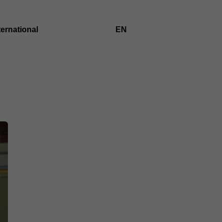
ternational
EN
ZUR
ENGLISCHEN
SPRACHE
WECHSELN