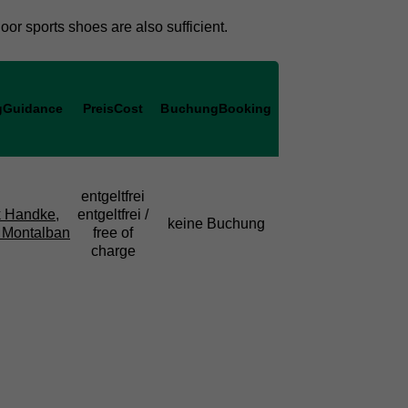
or sports shoes are also sufficient.
g
Guidance
Preis
Cost
Buchung
Booking
entgeltfrei
k Handke
,
entgeltfrei /
keine Buchung
 Montalban
free of
charge