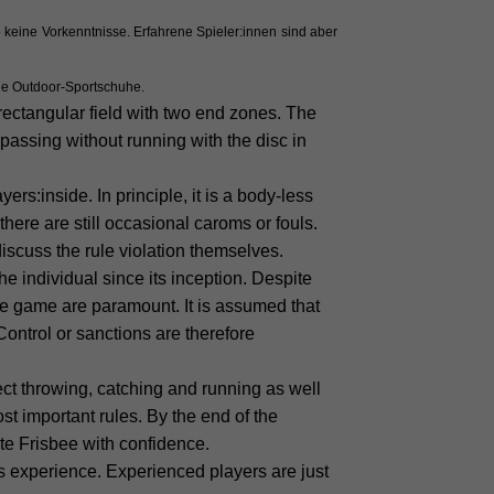
so keine Vorkenntnisse. Erfahrene Spieler:innen sind aber
ale Outdoor-Sportschuhe.
rectangular field with two end zones. The
 passing without running with the disc in
rs:inside. In principle, it is a body-less
there are still occasional caroms or fouls.
discuss the rule violation themselves.
he individual since its inception. Despite
the game are paramount. It is assumed that
Control or sanctions are therefore
ect throwing, catching and running as well
ost important rules. By the end of the
te Frisbee with confidence.
us experience. Experienced players are just