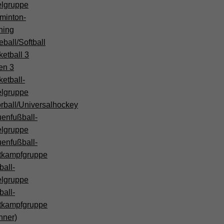
elgruppe
minton-
ning
ball/Softball
etball 3
en 3
etball-
elgruppe
rball/Universalhockey
enfußball-
elgruppe
enfußball-
tkampfgruppe
all-
elgruppe
all-
tkampfgruppe
nner)