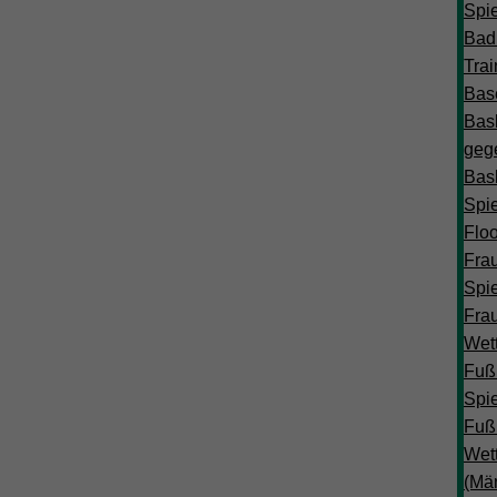
Spi
Bad
Trai
Base
Bask
geg
Bask
Spi
Floo
Frau
Spi
Frau
Wet
Fußb
Spi
Fußb
Wet
(Mä