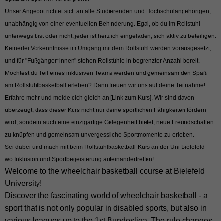
Unser Angebot richtet sich an alle Studierenden und Hochschulangehörigen,
unabhängig von einer eventuellen Behinderung. Egal, ob du im Rollstuhl
unterwegs bist oder nicht, jeder ist herzlich eingeladen, sich aktiv zu beteiligen.
Keinerlei Vorkenntnisse im Umgang mit dem Rollstuhl werden vorausgesetzt,
und für "Fußgänger*innen" stehen Rollstühle in begrenzter Anzahl bereit.
Möchtest du Teil eines inklusiven Teams werden und gemeinsam den Spaß
am Rollstuhlbasketball erleben? Dann freuen wir uns auf deine Teilnahme!
Erfahre mehr und melde dich gleich an [Link zum Kurs]. Wir sind davon
überzeugt, dass dieser Kurs nicht nur deine sportlichen Fähigkeiten fördern
wird, sondern auch eine einzigartige Gelegenheit bietet, neue Freundschaften
zu knüpfen und gemeinsam unvergessliche Sportmomente zu erleben.
Sei dabei und mach mit beim Rollstuhlbasketball-Kurs an der Uni Bielefeld –
wo Inklusion und Sportbegeisterung aufeinandertreffen!
Welcome to the wheelchair basketball course at Bielefeld
University!
Discover the fascinating world of wheelchair basketball - a
sport that is not only popular in disabled sports, but also in
various leagues up to the 1st Bundesliga. The rule changes