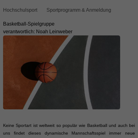
Breadcrumb
Hochschulsport
Sportprogramm & Anmeldung
überspringen
Basketball-Spielgruppe
und
verantwortlich: Noah Leinweber
zum
Hauptmenü
wechseln
K
eine Sportart ist weltweit so populär wie Basketball und auch bei
uns findet dieses dynamische Mannschaftsspiel immer neue