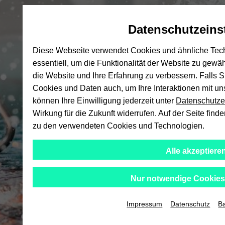
Automatische
zum
zum
zum
Inhaltswechsel
Hauptinhalt
Hauptmenü
Fußbereich
Datenschutzeins
vermeiden
wechseln
wechseln
wechseln
Hochsc
Diese Webseite verwendet Cookies und ähnliche Tech
essentiell, um die Funktionalität der Website zu gewä
die Website und Ihre Erfahrung zu verbessern. Falls 
Cookies und Daten auch, um Ihre Interaktionen mit u
können Ihre Einwilligung jederzeit unter
Datenschutze
Wirkung für die Zukunft widerrufen. Auf der Seite find
zu den verwendeten Cookies und Technologien.
Alle akzeptiere
Nur notwendige Cookies
Impressum
Datenschutz
Ba