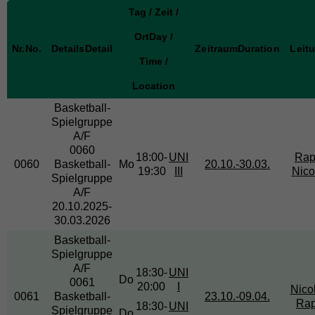
Tag / Zeit /
Ort
Day /
Nr.
No.
Details
Detail
Zeitraum
Duration
Leit
Time /
Location
Basketball-
Spielgruppe
A/F
0060
18:00-
UNI
Rap
0060
Basketball-
Mo
20.10.-
30.03.
19:30
III
Nico
Spielgruppe
A/F
20.10.2025-
30.03.2026
Basketball-
Spielgruppe
A/F
18:30-
UNI
Do
0061
20:00
I
Nico
0061
Basketball-
23.10.-
09.04.
Rap
18:30-
UNI
Spielgruppe
Do