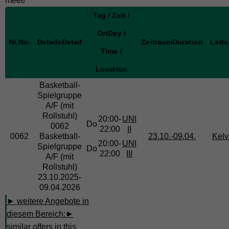
meet!
Tag / Zeit /
Ort
Day /
Nr.
No.
Details
Detail
Zeitraum
Duration
Leit
Time /
Location
Basketball-
Spielgruppe
A/F (mit
Rollstuhl)
20:00-
UNI
Do
0062
22:00
II
0062
Basketball-
23.10.-
09.04.
Kelv
20:00-
UNI
Spielgruppe
Do
22:00
III
A/F (mit
Rollstuhl)
23.10.2025-
09.04.2026
► weitere Angebote in
diesem Bereich:
►
similar offers in this