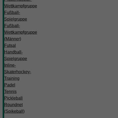
Wettkampfgruppe
Fußball-
Spielgruppe
Fußball-
Wettkampfgruppe
(Männer)
Futsal
Handball-
Spielgruppe
Inline-
Skaterhockey-
Training
Padel
Tennis
Pickleball
Roundnet
(Spikeball)
-