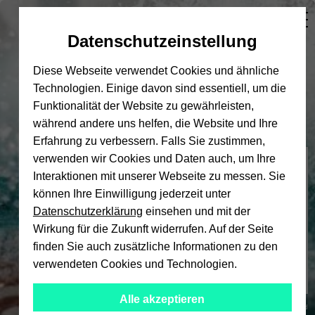
Automatische
skip
skip
skip
Inhaltswechsel
to
to
to
Datenschutzeinstellung
vermeiden
main
main
footer
content
menu
Diese Webseite verwendet Cookies und ähnliche
Technologien. Einige davon sind essentiell, um die
Funktionalität der Website zu gewährleisten,
während andere uns helfen, die Website und Ihre
Erfahrung zu verbessern. Falls Sie zustimmen,
verwenden wir Cookies und Daten auch, um Ihre
Hochschulsport
Interaktionen mit unserer Webseite zu messen. Sie
können Ihre Einwilligung jederzeit unter
Datenschutzerklärung
einsehen und mit der
Wirkung für die Zukunft widerrufen. Auf der Seite
finden Sie auch zusätzliche Informationen zu den
verwendeten Cookies und Technologien.
Alle akzeptieren
© Universität Bielefeld