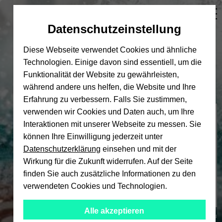
Automatische
skip
skip
skip
Inhaltswechsel
to
to
to
Datenschutzeinstellung
vermeiden
main
main
footer
content
menu
Diese Webseite verwendet Cookies und ähnliche
Technologien. Einige davon sind essentiell, um die
Funktionalität der Website zu gewährleisten,
während andere uns helfen, die Website und Ihre
Erfahrung zu verbessern. Falls Sie zustimmen,
verwenden wir Cookies und Daten auch, um Ihre
Hochschulsport
Interaktionen mit unserer Webseite zu messen. Sie
können Ihre Einwilligung jederzeit unter
Datenschutzerklärung
einsehen und mit der
Wirkung für die Zukunft widerrufen. Auf der Seite
finden Sie auch zusätzliche Informationen zu den
verwendeten Cookies und Technologien.
Alle akzeptieren
© Universität Bielefeld