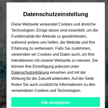
Automatische
skip
skip
skip
Inhaltswechsel
to
to
to
Datenschutzeinstellung
vermeiden
main
main
footer
content
menu
Diese Webseite verwendet Cookies und ähnliche
Technologien. Einige davon sind essentiell, um die
Funktionalität der Website zu gewährleisten,
während andere uns helfen, die Website und Ihre
Erfahrung zu verbessern. Falls Sie zustimmen,
verwenden wir Cookies und Daten auch, um Ihre
Hochschulsport
Interaktionen mit unserer Webseite zu messen. Sie
können Ihre Einwilligung jederzeit unter
Datenschutzerklärung
einsehen und mit der
Wirkung für die Zukunft widerrufen. Auf der Seite
finden Sie auch zusätzliche Informationen zu den
verwendeten Cookies und Technologien.
Alle akzeptieren
© Universität Bielefeld