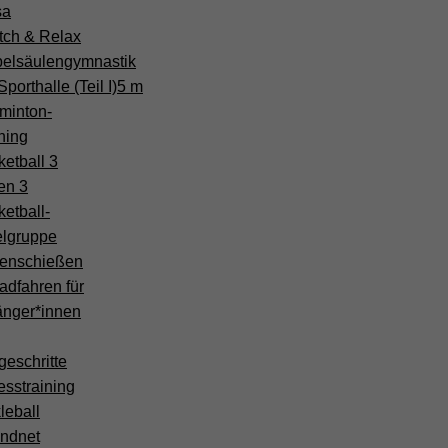
sa
tch & Relax
belsäulengymnastik
porthalle (Teil I)
5 m
minton-
ning
etball 3
en 3
etball-
elgruppe
enschießen
adfahren für
änger*innen
geschritte
esstraining
leball
ndnet