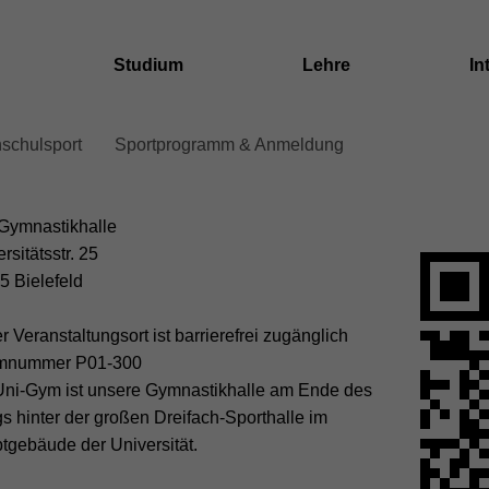
Studium
Lehre
In
schulsport
Sportprogramm & Anmeldung
dcrumb
ation
Gymnastikhalle
rsitätsstr. 25
ent
5 Bielefeld
r Veranstaltungsort ist barrierefrei zugänglich
mnummer P01-300
Uni-Gym ist unsere Gymnastikhalle am Ende des
s hinter der großen Dreifach-Sporthalle im
tgebäude der Universität.