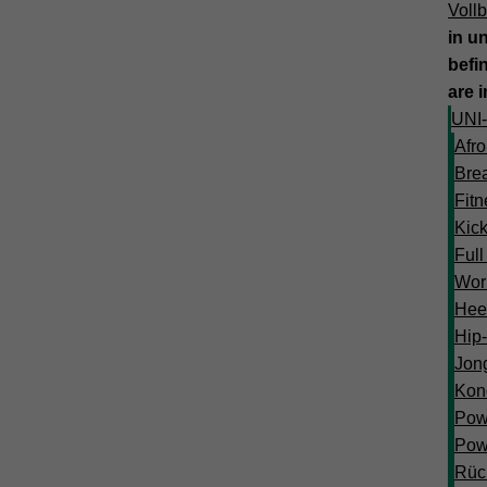
Vollb
in u
befi
are 
UNI-
Afr
Bre
Fitn
Kic
Ful
Wor
Hee
Hip
Jon
Kond
Pow
Pow
Rück