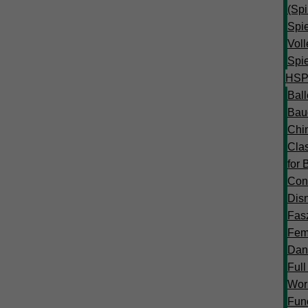
(Spi
Spi
Voll
Spi
HSP
Ball
Bau
Chi
Cla
for 
Con
Dis
Fasz
Fem
Dan
Ful
Wor
Func