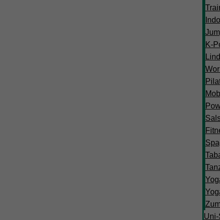
Trai
Indo
Jum
K-P
Lin
Wor
Pila
Mobi
Pow
Sals
Fitn
Spa
Tab
Tan
Yog
Yog
Zu
Uni-S