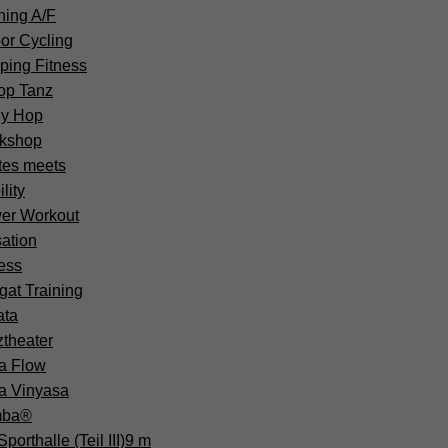
ning A/F
or Cycling
ping Fitness
op Tanz
dy Hop
kshop
tes meets
lity
er Workout
ation
ess
gat Training
ata
ztheater
a Flow
a Vinyasa
mba®
porthalle (Teil III)
9 m