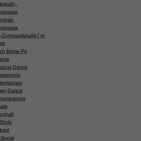
keball) -
elgruppe
eyball-
elgruppe
-Gymnastikhalle
7 m
ett
ch Beine Po
nese
ssical Dance
Beginners
temporary
ney Dance
ientraining
ale
cehall
l Body
kout
tional