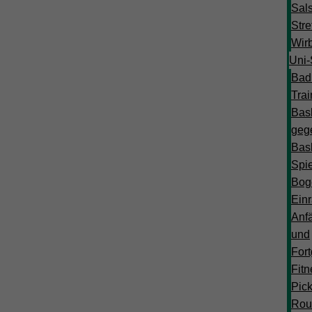
Sal
Stre
Wir
Uni-S
Bad
Trai
Bask
geg
Bask
Spi
Bog
Einr
Anf
und
Fort
Fitn
Pick
Rou