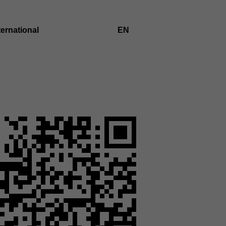
ternational
EN
ZUR
ENGLISCHEN
SPRACHE
WECHSELN