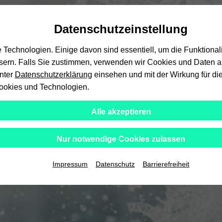
Automatische
skip
skip
skip
Inhaltswechsel
to
to
to
Datenschutzeinstellung
vermeiden
main
main
footer
content
menu
echnologien. Einige davon sind essentiell, um die Funktional
ssern. Falls Sie zustimmen, verwenden wir Cookies und Daten au
unter
Datenschutzerklärung
einsehen und mit der Wirkung für die
ookies und Technologien.
Alle akzeptieren
Nur notwendige Cookies zulassen
Impressum
Datenschutz
Barrierefreiheit