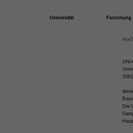
Universität
Forschung
skip
skip
Hoch
to
brea
main
navig
content
to
UNI-
main
Unive
cont
3361
diese
Rau
Die 
Gang
Haup