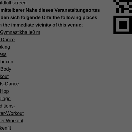
ild
full screen
nmittelbarer Nähe dieses Veranstaltungsortes
nden sich folgende Orte:
the following places
in the immediate vicinity of this venue:
Gymnastikhalle
0 m
o Dance
aking
ess
kboxen
l Body
kout
ls-Dance
-Hop
glage
itions-
er-Workout
er Workout
enfit