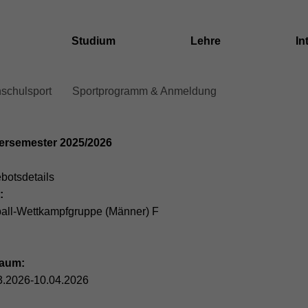
Studium
Lehre
In
schulsport
Sportprogramm & Anmeldung
dcrumb
ation
ersemester 2025/2026
ent
botsdetails
:
all-Wettkampfgruppe (Männer) F
raum:
3.2026-10.04.2026