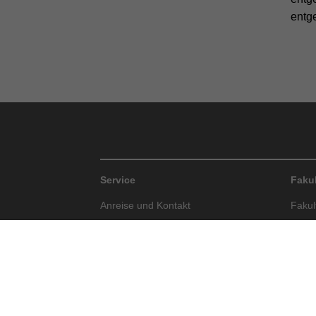
entge
Service
Faku
Anreise und Kontakt
Fakult
Bewerbung
Fakul
Bibliothek
Fakul
Campus-Bauen
Fakul
Philo
Hochschulsport
Fakult
IT-Services (BITS)
Gesun