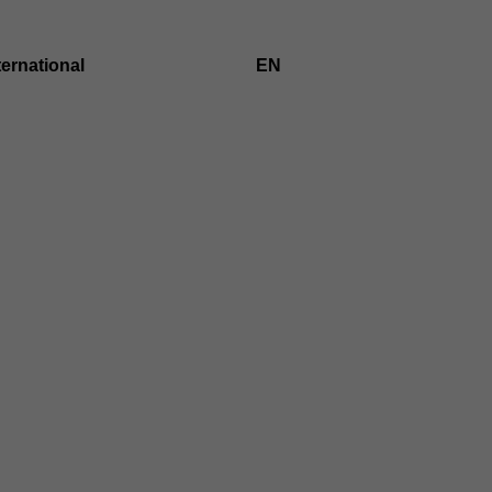
ternational
EN
ZUR
ENGLISCHEN
SPRACHE
WECHSELN