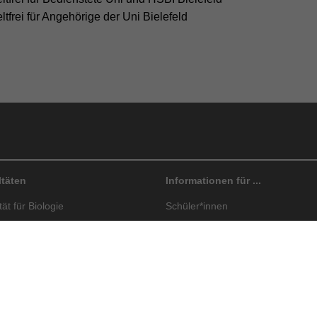
ltfrei für Angehörige der Uni Bielefeld
ltäten
Informationen für ...
ät für Biologie
Schüler*innen
tät für Chemie
Studieninteressierte
tät für Erziehungswissenschaft
Studierende
tät für Geschichtswissenschaft,
Internationals
sophie und Theologie
Absolvent*innen
ät für
Beschäftigte
dheitswissenschaften