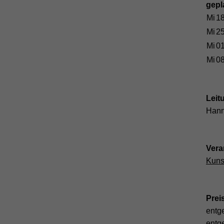
gepl
Mi
18
Mi
25
Mi
01
Mi
08
Leit
Hann
Vera
Kuns
Prei
entge
entge