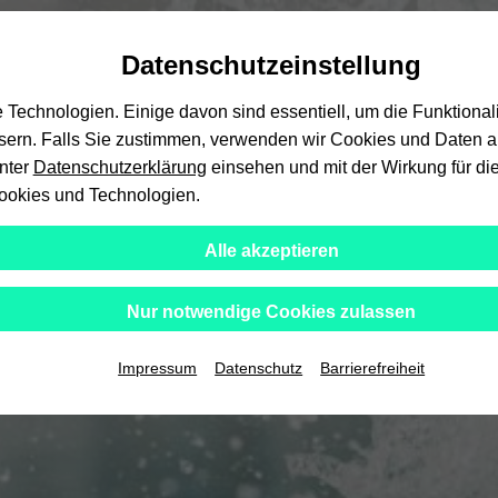
Automatische
skip
skip
skip
Inhaltswechsel
to
to
to
Datenschutzeinstellung
vermeiden
main
main
footer
content
menu
echnologien. Einige davon sind essentiell, um die Funktional
ssern. Falls Sie zustimmen, verwenden wir Cookies und Daten au
unter
Datenschutzerklärung
einsehen und mit der Wirkung für die
ookies und Technologien.
Alle akzeptieren
Nur notwendige Cookies zulassen
Impressum
Datenschutz
Barrierefreiheit