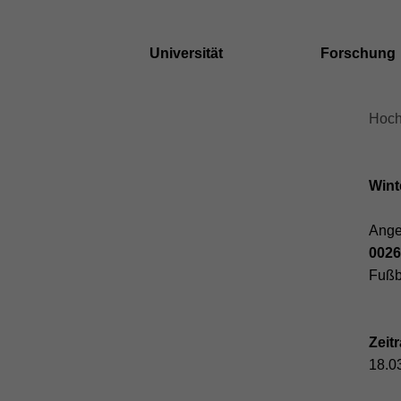
Universität
Forschung
skip
skip
Hoch
to
brea
main
navig
content
to
Wint
main
cont
Ange
0026
Fußb
Zeit
18.0