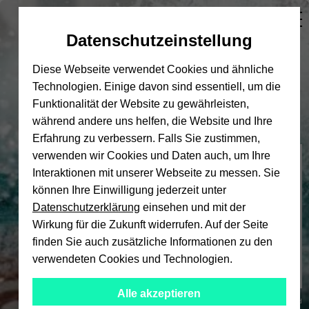
Automatische
skip
skip
skip
Inhaltswechsel
to
to
to
Datenschutzeinstellung
vermeiden
main
main
footer
content
menu
Diese Webseite verwendet Cookies und ähnliche
Technologien. Einige davon sind essentiell, um die
Funktionalität der Website zu gewährleisten,
während andere uns helfen, die Website und Ihre
Erfahrung zu verbessern. Falls Sie zustimmen,
verwenden wir Cookies und Daten auch, um Ihre
Hochschulsport
Interaktionen mit unserer Webseite zu messen. Sie
können Ihre Einwilligung jederzeit unter
Datenschutzerklärung
einsehen und mit der
Wirkung für die Zukunft widerrufen. Auf der Seite
finden Sie auch zusätzliche Informationen zu den
verwendeten Cookies und Technologien.
Alle akzeptieren
© Universität Bielefeld