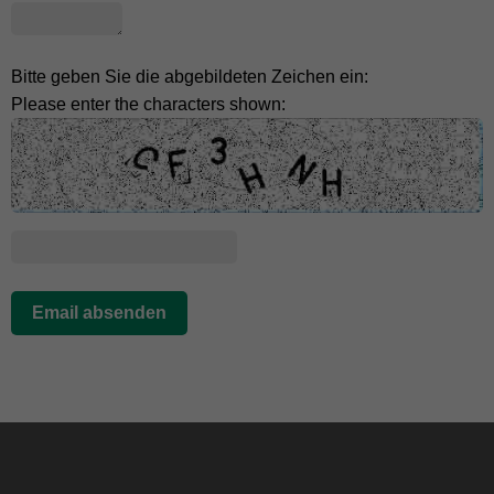
Bitte geben Sie die abgebildeten Zeichen ein:
Please enter the characters shown:
Facebook
Instagram
LinkedIn
TikTok
Y